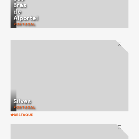
Brás
de
Alportel
PORTUGAL
Silves
PORTUGAL
DESTAQUE