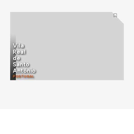
Vila
Real
de
Santo
António
PORTUGAL