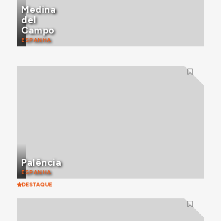
Medina
del
Campo
ESPANHA
Palência
ESPANHA
DESTAQUE