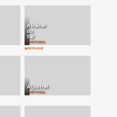
Alcácer
do
Sal
PORTUGAL
DESTAQUE
Aljustrel
PORTUGAL