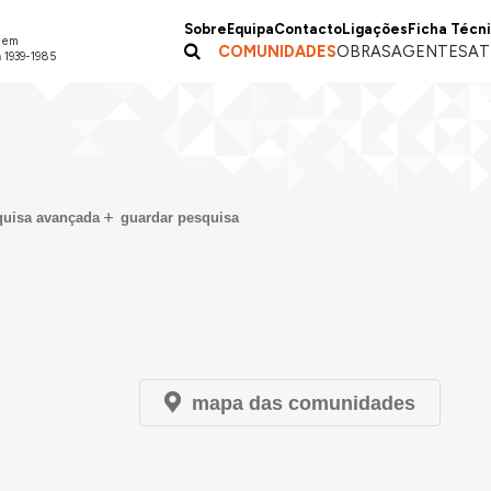
Sobre
Equipa
Contacto
Ligações
Ficha Técn
a em
COMUNIDADES
OBRAS
AGENTES
AT
 1939-1985
quisa avançada
guardar pesquisa
mapa das comunidades