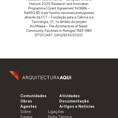
Horizon 2020 Research and Innovation
Programme (Grant Agreement 949686 –
ReARQ.IB) e por fundos nacionais portugueses
através da FCT – Fundação para a Ciência e a
Tecnologia, I.P., no âmbito do projeto
ArchNeed – The Architecture of Need:
Community Facilities in Portugal 1945-1985
(PTDC/ART-DAQ/6510/2020).
Comunidades
Atividades
Obras
Documentação
Agentes
Artigos e Noticias
Sobre
Ligações
Equipa
Ficha Técnica