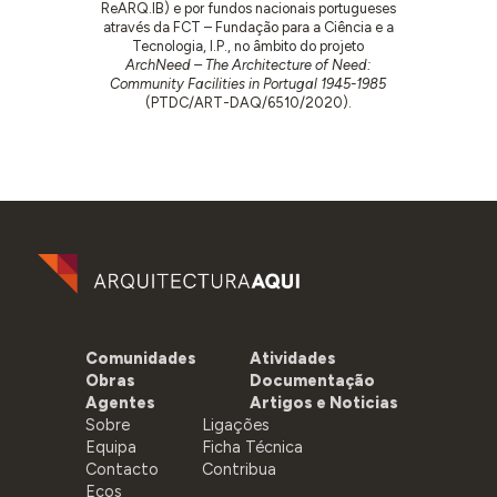
ReARQ.IB) e por fundos nacionais portugueses
através da FCT – Fundação para a Ciência e a
Tecnologia, I.P., no âmbito do projeto
ArchNeed – The Architecture of Need:
Community Facilities in Portugal 1945-1985
(PTDC/ART-DAQ/6510/2020).
Comunidades
Atividades
Obras
Documentação
Agentes
Artigos e Noticias
Sobre
Ligações
Equipa
Ficha Técnica
Contacto
Contribua
Ecos