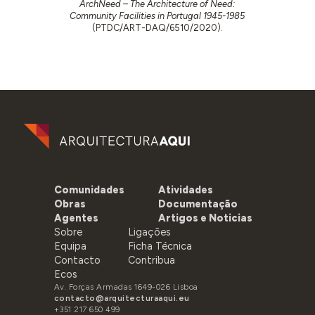
ArchNeed – The Architecture of Need:
Community Facilities in Portugal 1945-1985
(PTDC/ART-DAQ/6510/2020).
Comunidades
Atividades
Obras
Documentação
Agentes
Artigos e Noticias
Sobre
Ligações
Equipa
Ficha Técnica
Contacto
Contribua
Ecos
Av. Forças Armadas 1649-026 Lisboa
contacto@arquitecturaaqui.eu
+351 217 650 499