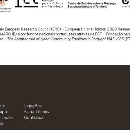
 pelo European Research Council (ERC) – European Union’s Horizon 2020 Rese
RQ.IB) e por fundos nacionais portugueses através da FCT – Fundação para a 
d – The Architecture of Need: Community Facilities in Portugal 1945-1985
(P
bre
Ligações
uipa
Ficha Técnica
ntacto
Contribua
os