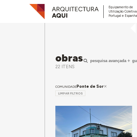
Equipamento de
Utilização Coletiv
Portugal e Espanha
obras
pesquisa avançada
gu
22 ITENS
Ponte de Sor
COMUNIDADE
LIMPAR FILTROS