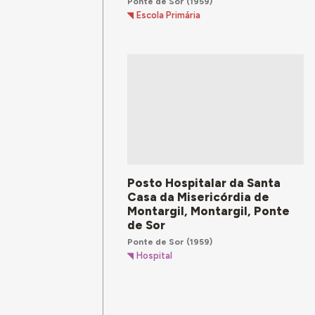
Ponte de Sor
(1959)
Escola Primária
Posto Hospitalar da Santa
Casa da Misericórdia de
Montargil, Montargil, Ponte
de Sor
Ponte de Sor
(1959)
Hospital