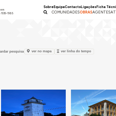
Sobre
Equipa
Contacto
Ligações
Ficha Técn
a em
COMUNIDADES
OBRAS
AGENTES
AT
 1939-1985
ver no mapa
ver linha do tempo
ardar pesquisa