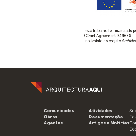
Este trabalho foi financiado
(Grant Agreement 949686 – ReA
no âmbito do projeto
ArchNee
Comunidades
Atividades
So
Obras
Documentação
Eq
Agentes
Artigos e Noticias
Co
Ec