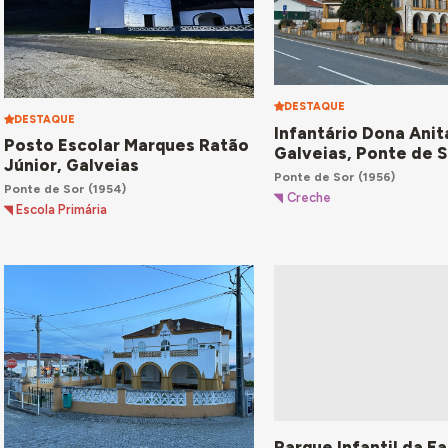
DESTAQUE
DESTAQUE
Infantário Dona Anit
Posto Escolar Marques Ratão
Galveias, Ponte de S
Júnior, Galveias
Ponte de Sor
(1956)
Ponte de Sor
(1954)
Creche
Escola Primária
Parque Infantil da Fa