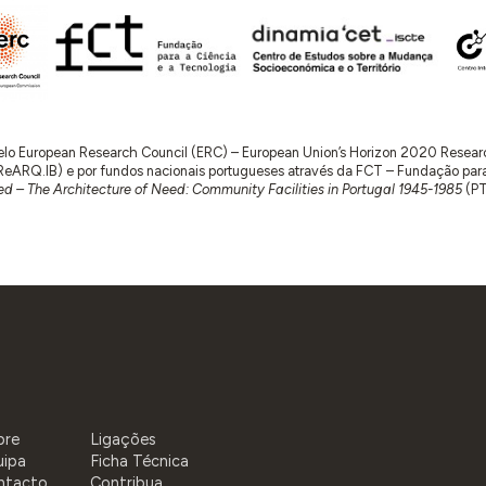
 pelo European Research Council (ERC) – European Union’s Horizon 2020 Rese
RQ.IB) e por fundos nacionais portugueses através da FCT – Fundação para a 
d – The Architecture of Need: Community Facilities in Portugal 1945-1985
(P
bre
Ligações
uipa
Ficha Técnica
ntacto
Contribua