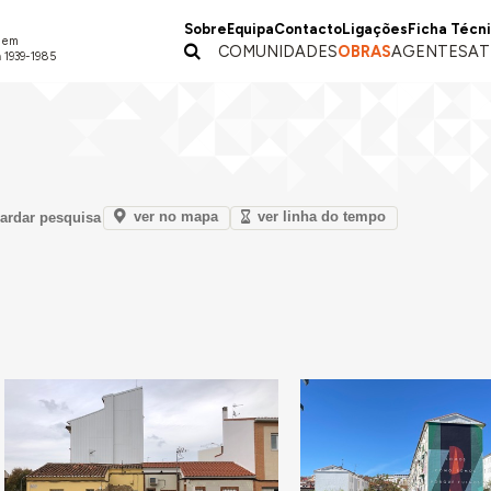
Sobre
Equipa
Contacto
Ligações
Ficha Técn
a em
COMUNIDADES
OBRAS
AGENTES
AT
 1939-1985
ver no mapa
ver linha do tempo
ardar pesquisa