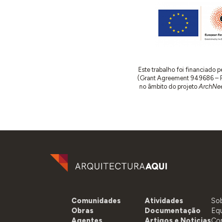
Este trabalho foi financiado
(Grant Agreement 949686 – ReA
no âmbito do projeto
ArchNee
Comunidades
Atividades
So
Obras
Documentação
Eq
Agentes
Artigos e Noticias
Co