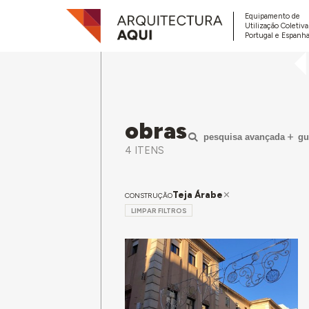
Equipamento de
Utilização Coletiv
Portugal e Espanha
obras
pesquisa avançada
gu
4 ITENS
Teja Árabe
CONSTRUÇÃO
LIMPAR FILTROS