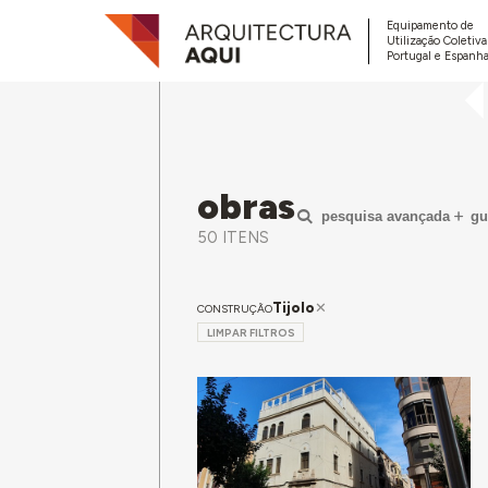
Equipamento de
Utilização Coletiv
Portugal e Espanha
obras
pesquisa avançada
gu
50 ITENS
Tijolo
CONSTRUÇÃO
LIMPAR FILTROS