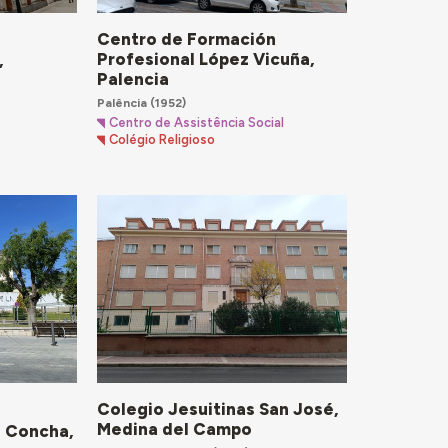
Centro de Formación
Profesional López Vicuña,
,
Palencia
Palência
(1952)
Centro de Assistência Social
Colégio Religioso
Colegio Jesuitinas San José,
Medina del Campo
a Concha,