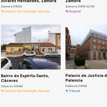
Álvarez Hernández, Zamora
Zamora
Zamora
(1953)
Zamora
(1955.02.15)
Conjunto de Habitação Apoiada
Hospital
Palacio de Justicia 
Bairro do Espíritu Santo,
Palencia
Cáceres
Palência
(1958)
Cáceres
(1958)
Tribunal
Conjunto de Habitação Apoiada