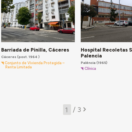
Hospital Recoletas S
Barriada de Pinilla, Cáceres
Palencia
Cáceres
(post. 1964 )
Palência
(1965)
Conjunto de Vivienda Protegida –
Renta Limitada
Clínica
/ 3