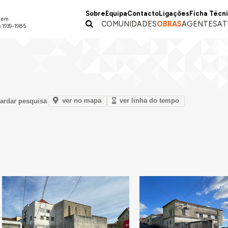
Sobre
Equipa
Contacto
Ligações
Ficha Técn
a em
COMUNIDADES
OBRAS
AGENTES
AT
 1939-1985
ver no mapa
ver linha do tempo
ardar pesquisa