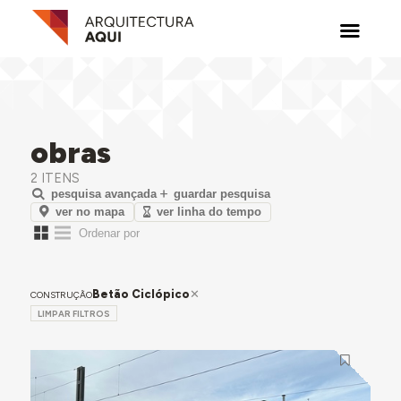
obras
2 ITENS
pesquisa avançada
guardar pesquisa
ver no mapa
ver linha do tempo
Betão Ciclópico
CONSTRUÇÃO
LIMPAR FILTROS