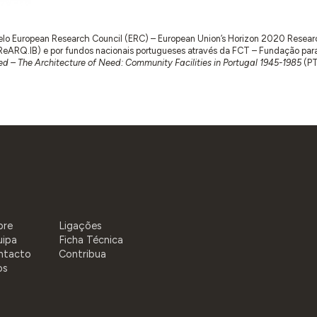
 pelo European Research Council (ERC) – European Union’s Horizon 2020 Rese
RQ.IB) e por fundos nacionais portugueses através da FCT – Fundação para a 
d – The Architecture of Need: Community Facilities in Portugal 1945-1985
(P
bre
Ligações
uipa
Ficha Técnica
ntacto
Contribua
os