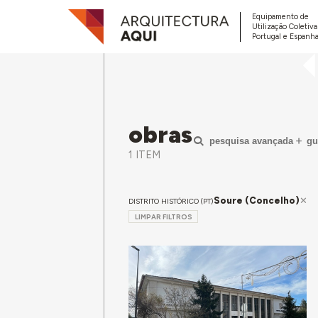
Equipamento de
Utilização Coletiv
Portugal e Espanha
obras
pesquisa avançada
gu
1 ITEM
Soure (Concelho)
DISTRITO HISTÓRICO (PT)
LIMPAR FILTROS