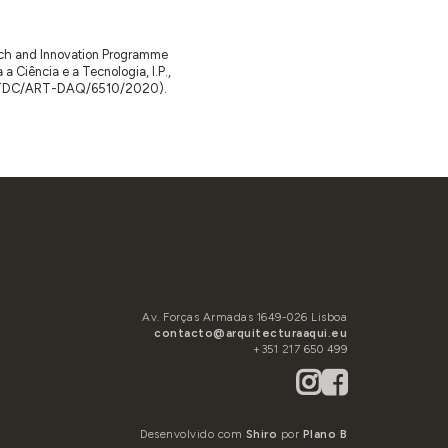
arch and Innovation Programme
Ciência e a Tecnologia, I.P.,
TDC/ART-DAQ/6510/2020).
Av. Forças Armadas 1649-026 Lisboa
contacto@arquitecturaaqui.eu
+351 217 650 499
Desenvolvido com
Shiro
por
Plano B