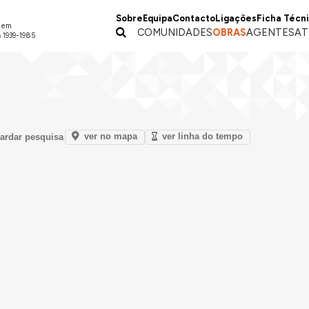
Sobre
Equipa
Contacto
Ligações
Ficha Técn
a em
COMUNIDADES
OBRAS
AGENTES
AT
 1939-1985
ver no mapa
ver linha do tempo
ardar pesquisa