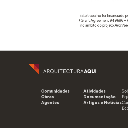
Este trabalho foi financiado
(Grant Agreement 949686 – ReA
no âmbito do projeto
ArchNee
Comunidades
Atividades
So
Obras
Documentação
Eq
Agentes
Artigos e Noticias
Co
Ec