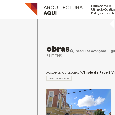
Equipamento de
Utilização Coletiv
Portugal e Espanha
obras
pesquisa avançada
gu
31 ITENS
Tijolo de Face à V
ACABAMENTO E DECORAÇÃO
LIMPAR FILTROS