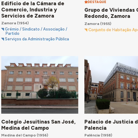
DESTAQUE
Edificio de la Cámara de
Comercio, Industria y
Grupo de Viviendas
Servicios de Zamora
Redondo, Zamora
Zamora
(1954)
Zamora
(1955)
Grémio / Sindicato / Associação /
Conjunto de Habitação Ap
Partido
Serviços da Administração Pública
Colegio Jesuitinas San José,
Palacio de Justicia 
Medina del Campo
Palencia
Medina del Campo
(1956)
Palência
(1958)