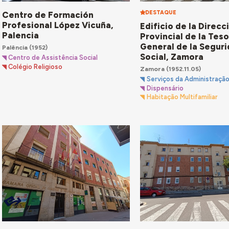
DESTAQUE
Centro de Formación
Profesional López Vicuña,
Edificio de la Direcc
Palencia
Provincial de la Teso
General de la Segur
Palência
(1952)
Social, Zamora
Centro de Assistência Social
Colégio Religioso
Zamora
(1952.11.05)
Serviços da Administração
Dispensário
Habitação Multifamiliar