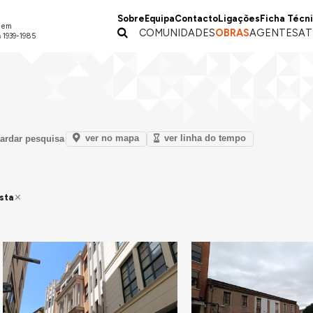
Sobre
Equipa
Contacto
Ligações
Ficha Técn
a em
COMUNIDADES
OBRAS
AGENTES
AT
 1939-1985
ver no mapa
ver linha do tempo
ardar pesquisa
ista