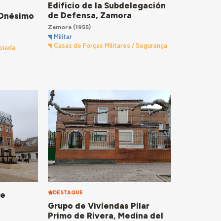
Edificio de la Subdelegación
de Defensa, Zamora
 Onésimo
Zamora
(1955)
Militar
Casas de Forças Militares / Segurança
oiada
DESTAQUE
de
Grupo de Viviendas Pilar
Primo de Rivera, Medina del