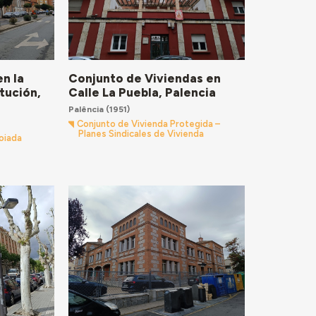
n la
Conjunto de Viviendas en
tución,
Calle La Puebla, Palencia
Palência
(1951)
Conjunto de Vivienda Protegida –
Planes Sindicales de Vivienda
oiada