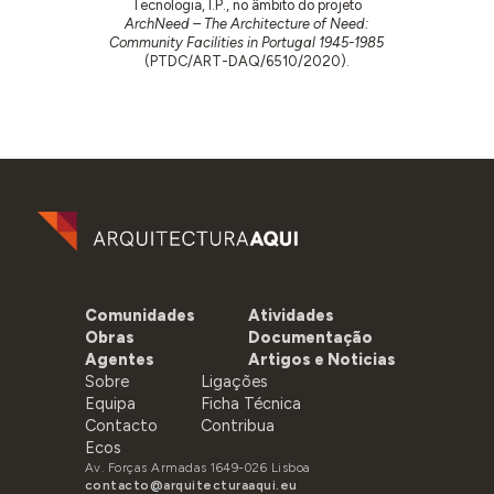
Tecnologia, I.P., no âmbito do projeto
ArchNeed – The Architecture of Need:
Community Facilities in Portugal 1945-1985
(PTDC/ART-DAQ/6510/2020).
Comunidades
Atividades
Obras
Documentação
Agentes
Artigos e Noticias
Sobre
Ligações
Equipa
Ficha Técnica
Contacto
Contribua
Ecos
Av. Forças Armadas 1649-026 Lisboa
contacto@arquitecturaaqui.eu