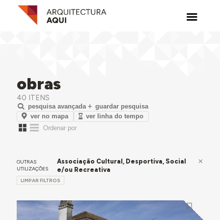
obras
40 ITENS
pesquisa avançada
guardar pesquisa
ver no mapa
ver linha do tempo
Associação Cultural, Desportiva, Social
OUTRAS
UTILIZAÇÕES
e/ou Recreativa
LIMPAR FILTROS