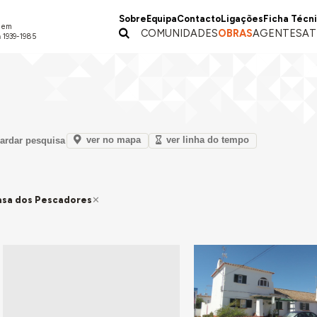
Sobre
Equipa
Contacto
Ligações
Ficha Técn
a em
COMUNIDADES
OBRAS
AGENTES
AT
 1939-1985
ver no mapa
ver linha do tempo
ardar pesquisa
Casa dos Pescadores