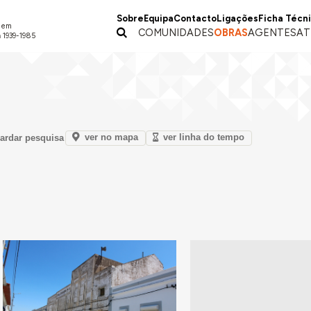
Sobre
Equipa
Contacto
Ligações
Ficha Técn
a em
COMUNIDADES
OBRAS
AGENTES
AT
 1939-1985
ver no mapa
ver linha do tempo
ardar pesquisa