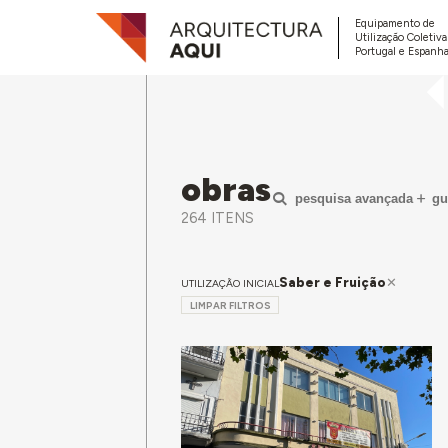
Equipamento de
Utilização Coletiv
Portugal e Espanha
obras
pesquisa avançada
gu
264 ITENS
Saber e Fruição
UTILIZAÇÃO INICIAL
LIMPAR FILTROS