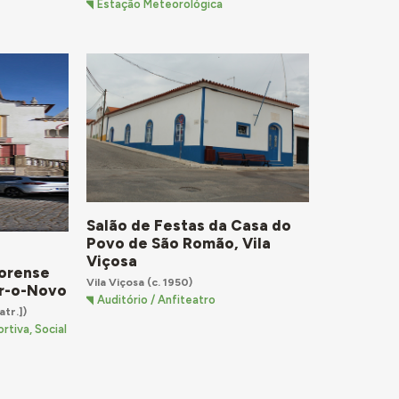
Estação Meteorológica
Salão de Festas da Casa do
Povo de São Romão, Vila
Viçosa
orense
Vila Viçosa
(c. 1950)
or-o-Novo
Auditório / Anfiteatro
atr.])
rtiva, Social