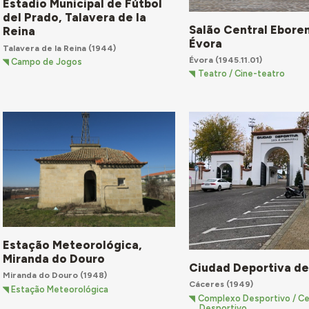
Estadio Municipal de Fútbol
del Prado, Talavera de la
Salão Central Ebore
Reina
Évora
Talavera de la Reina
(1944)
Évora
(1945.11.01)
Campo de Jogos
Teatro / Cine-teatro
Estação Meteorológica,
Miranda do Douro
Ciudad Deportiva d
Miranda do Douro
(1948)
Cáceres
(1949)
Estação Meteorológica
Complexo Desportivo / C
Desportivo