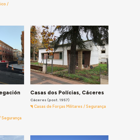
ico /
legación
Casas dos Polícias, Cáceres
Cáceres
(post. 1957)
Casas de Forças Militares / Segurança
 / Segurança