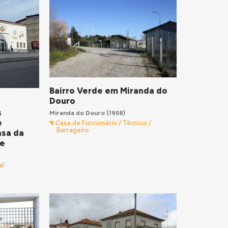
Bairro Verde em Miranda do
Douro
s
Miranda do Douro
(1958)
e
Casa de Funcionário / Técnico /
Barrageiro
asa da
re
al