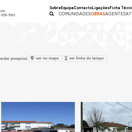
Sobre
Equipa
Contacto
Ligações
Ficha Técn
a em
COMUNIDADES
OBRAS
AGENTES
AT
 1939-1985
ver no mapa
ver linha do tempo
ardar pesquisa