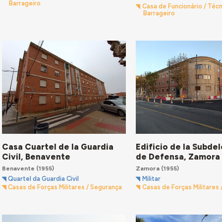
Barrageiro
Casa de Funcionário / Técn
Barrageiro
Casa Cuartel de la Guardia
Edificio de la Subde
Civil, Benavente
de Defensa, Zamora
Benavente
(1955)
Zamora
(1955)
Quartel da Guardia Civil
Militar
Casas de Forças Militares / Segurança
Casas de Forças Militares