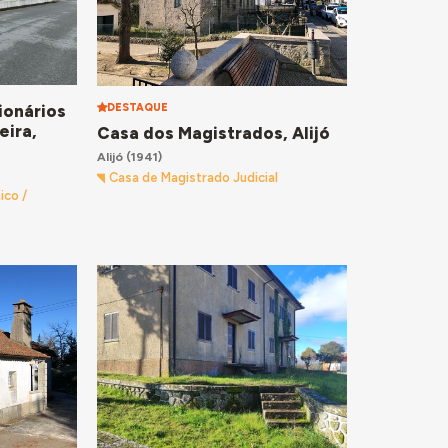
DESTAQUE
ionários
eira,
Casa dos Magistrados, Alijó
Alijó
(1941)
Casa de Magistrado Judicial
ico /