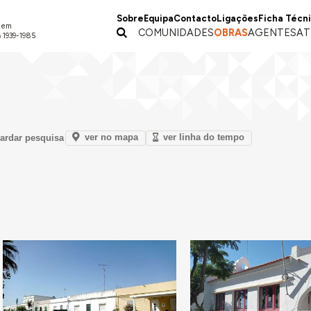
Sobre
Equipa
Contacto
Ligações
Ficha Técn
a em
COMUNIDADES
OBRAS
AGENTES
AT
 1939-1985
ver no mapa
ver linha do tempo
ardar pesquisa