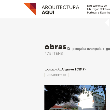
Equipamento de
Utilização Coletiv
Portugal e Espanha
obras
pesquisa avançada
gu
475 ITENS
Algarve (CIM)
LOCALIZAÇÃO
LIMPAR FILTROS