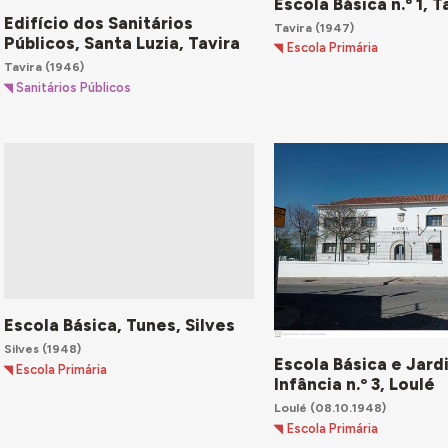
Escola Básica n.º 1, T
Edifício dos Sanitários
Tavira
(1947)
Públicos, Santa Luzia, Tavira
Escola Primária
Tavira
(1946)
Sanitários Públicos
Escola Básica, Tunes, Silves
Silves
(1948)
Escola Básica e Jard
Escola Primária
Infância n.º 3, Loulé
Loulé
(08.10.1948)
Escola Primária