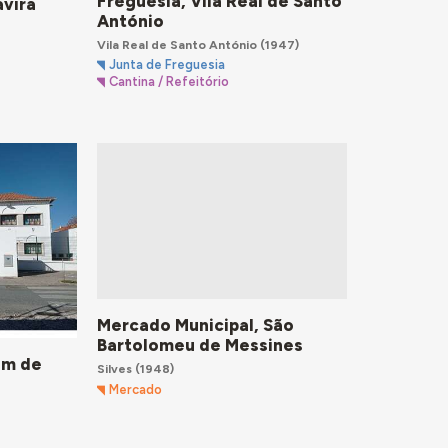
Freguesia, Vila Real de Santo
avira
António
Vila Real de Santo António
(1947)
Junta de Freguesia
Cantina / Refeitório
Mercado Municipal, São
Bartolomeu de Messines
im de
Silves
(1948)
Mercado