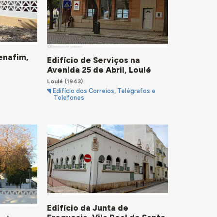
enafim,
Edifício de Serviços na
Avenida 25 de Abril, Loulé
Loulé
(1943)
Edifício dos Correios, Telégrafos e
Telefones
Edifício da Junta de