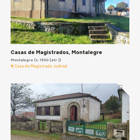
Casas de Magistrados, Montalegre
Montalegre
(c. 1950 [atr.])
Casa de Magistrado Judicial