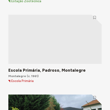
Estação Zootécnica
Escola Primária, Padroso, Montalegre
Montalegre
(c. 1961)
Escola Primária