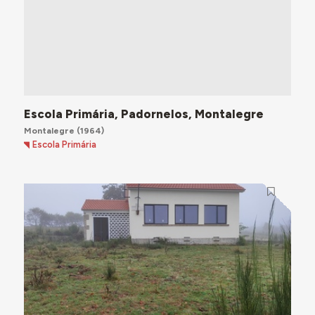
Escola Primária, Padornelos, Montalegre
Montalegre
(1964)
Escola Primária