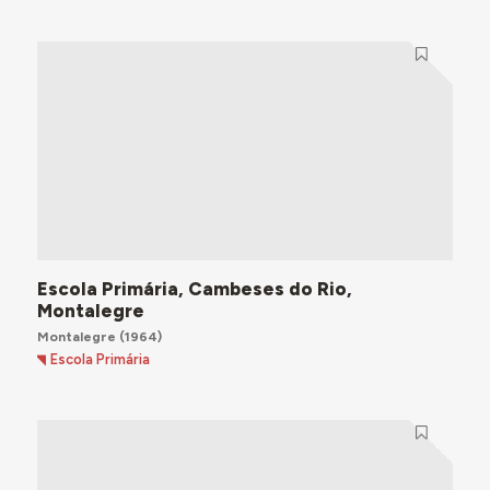
Escola Primária, Cambeses do Rio,
Montalegre
Montalegre
(1964)
Escola Primária