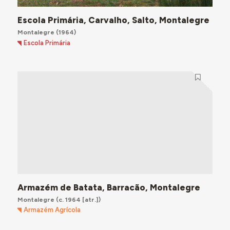
Escola Primária, Carvalho, Salto, Montalegre
Montalegre
(1964)
Escola Primária
Armazém de Batata, Barracão, Montalegre
Montalegre
(c. 1964 [atr.])
Armazém Agrícola