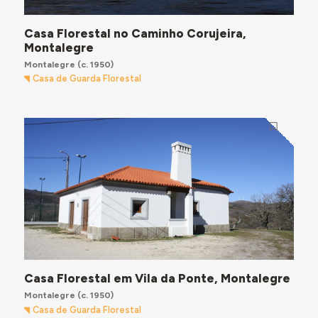
Casa Florestal no Caminho Corujeira,
Montalegre
Montalegre
(c. 1950)
Casa de Guarda Florestal
Casa Florestal em Vila da Ponte, Montalegre
Montalegre
(c. 1950)
Casa de Guarda Florestal