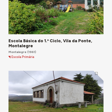
Escola Básica do 1.º Ciclo, Vila da Ponte,
Montalegre
Montalegre
(1961)
Escola Primária