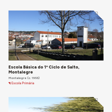
Escola Básica do 1º Ciclo de Salto,
Montalegre
Montalegre
(c. 1955)
Escola Primária