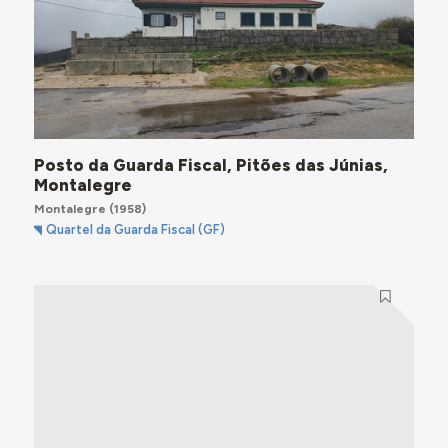
Posto da Guarda Fiscal, Pitões das Júnias,
Montalegre
Montalegre
(1958)
Quartel da Guarda Fiscal (GF)