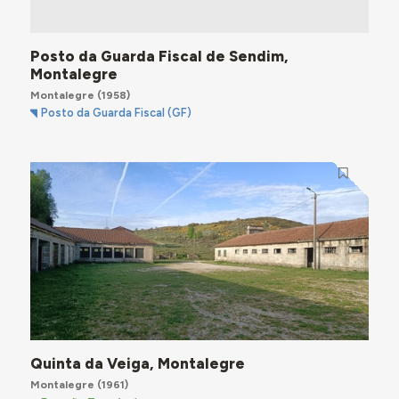
Posto da Guarda Fiscal de Sendim,
Montalegre
Montalegre
(1958)
Posto da Guarda Fiscal (GF)
Quinta da Veiga, Montalegre
Montalegre
(1961)