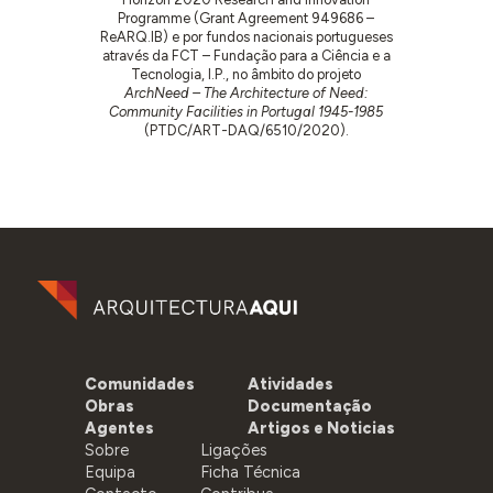
Programme (Grant Agreement 949686 –
ReARQ.IB) e por fundos nacionais portugueses
através da FCT – Fundação para a Ciência e a
Tecnologia, I.P., no âmbito do projeto
ArchNeed – The Architecture of Need:
Community Facilities in Portugal 1945-1985
(PTDC/ART-DAQ/6510/2020).
Comunidades
Atividades
Obras
Documentação
Agentes
Artigos e Noticias
Sobre
Ligações
Equipa
Ficha Técnica