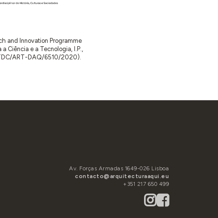
arch and Innovation Programme
Ciência e a Tecnologia, I.P.,
TDC/ART-DAQ/6510/2020).
Av. Forças Armadas 1649-026 Lisboa
contacto@arquitecturaaqui.eu
+351 217 650 499