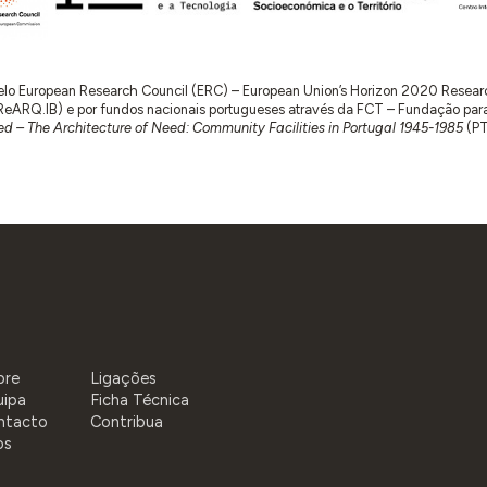
 pelo European Research Council (ERC) – European Union’s Horizon 2020 Rese
RQ.IB) e por fundos nacionais portugueses através da FCT – Fundação para a 
d – The Architecture of Need: Community Facilities in Portugal 1945-1985
(P
bre
Ligações
uipa
Ficha Técnica
ntacto
Contribua
os