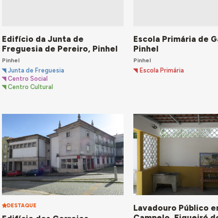
Edifício da Junta de
Escola Primária de 
Freguesia de Pereiro, Pinhel
Pinhel
Pinhel
Pinhel
Junta de Freguesia
Escola Primária
Centro Social
Centro Cultural
DESTAQUE
Lavadouro Público 
Campelo, Figueiró d