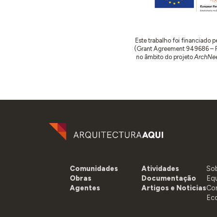
Este trabalho foi financiado
(Grant Agreement 949686 – ReA
no âmbito do projeto
ArchNee
Comunidades
Atividades
So
Obras
Documentação
Eq
Agentes
Artigos e Noticias
Co
Ec