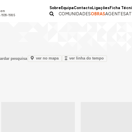
Sobre
Equipa
Contacto
Ligações
Ficha Técn
a em
COMUNIDADES
OBRAS
AGENTES
AT
 1939-1985
ver no mapa
ver linha do tempo
ardar pesquisa