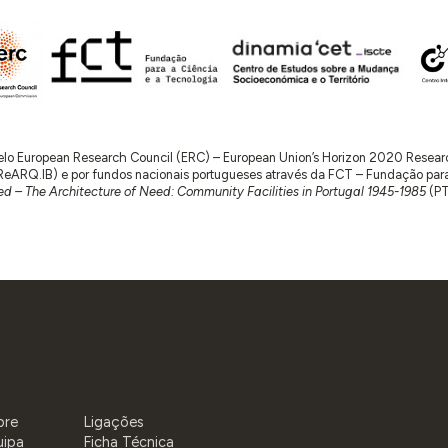
 pelo European Research Council (ERC) – European Union’s Horizon 2020 Rese
RQ.IB) e por fundos nacionais portugueses através da FCT – Fundação para a 
d – The Architecture of Need: Community Facilities in Portugal 1945-1985
(P
bre
Ligações
uipa
Ficha Técnica