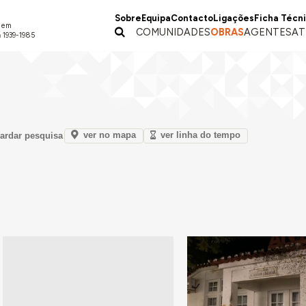
Sobre
Equipa
Contacto
Ligações
Ficha Técn
a em
COMUNIDADES
OBRAS
AGENTES
AT
 1939-1985
ver no mapa
ver linha do tempo
ardar pesquisa