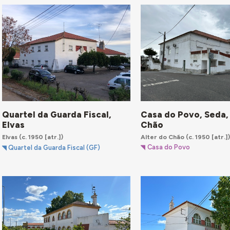
Casa do Povo, Seda,
Quartel da Guarda Fiscal,
Chão
Elvas
Alter do Chão
(c. 1950 [atr.]
Elvas
(c. 1950 [atr.])
Casa do Povo
Quartel da Guarda Fiscal (GF)