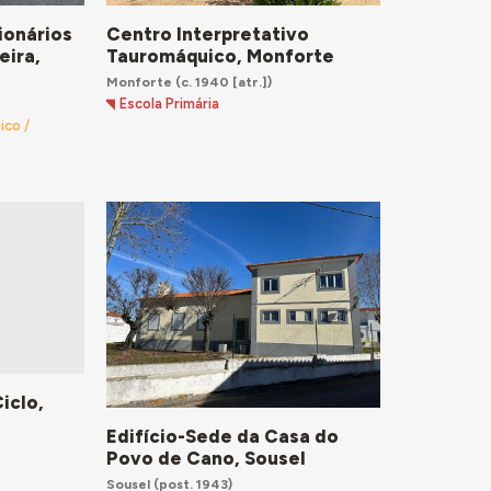
ionários
Centro Interpretativo
eira,
Tauromáquico, Monforte
Monforte
(c. 1940 [atr.])
Escola Primária
ico /
Ciclo,
Edifício-Sede da Casa do
Povo de Cano, Sousel
Sousel
(post. 1943)