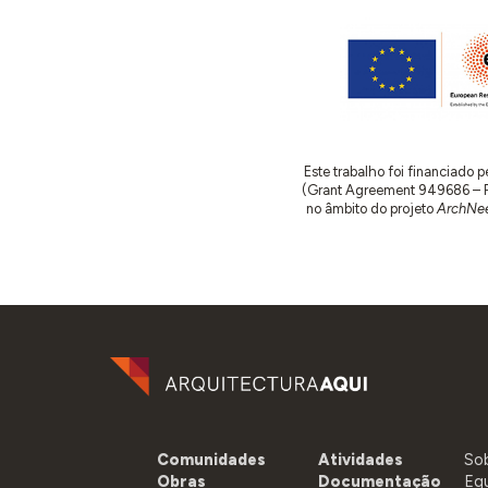
Este trabalho foi financiado
(Grant Agreement 949686 – ReA
no âmbito do projeto
ArchNee
Comunidades
Atividades
So
Obras
Documentação
Eq