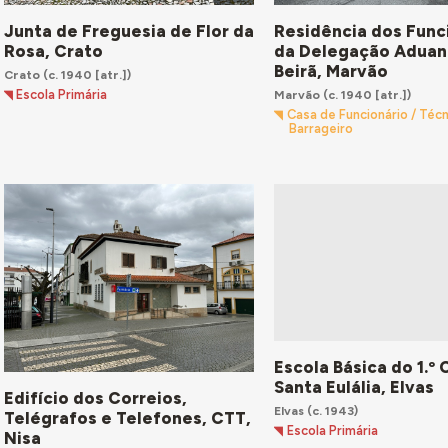
Junta de Freguesia de Flor da
Residência dos Func
Rosa, Crato
da Delegação Aduan
Beirã, Marvão
Crato
(c. 1940 [atr.])
Marvão
(c. 1940 [atr.])
Escola Primária
Casa de Funcionário / Técn
Barrageiro
Escola Básica do 1.º 
Santa Eulália, Elvas
Edifício dos Correios,
Elvas
(c. 1943)
Telégrafos e Telefones, CTT,
Escola Primária
Nisa