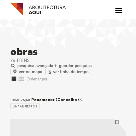
obras
29 ITENS
pesquisa avançada
guardar pesquisa
ver no mapa
ver linha do tempo
Penamacor (Concelho)
LOCALIZAÇÃO
LIMPAR FILTROS