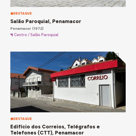
DESTAQUE
Salão Paroquial, Penamacor
Penamacor
(1972)
Centro / Salão Paroquial
DESTAQUE
Edifício dos Correios, Telégrafos e
Telefones (CTT), Penamacor