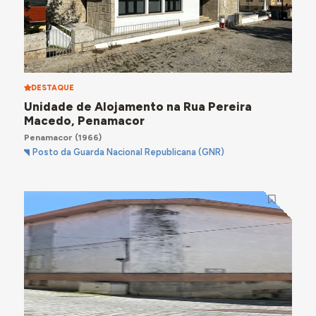
DESTAQUE
Unidade de Alojamento na Rua Pereira
Macedo, Penamacor
Penamacor
(1966)
Posto da Guarda Nacional Republicana (GNR)