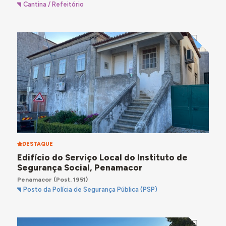
Cantina / Refeitório
DESTAQUE
Edifício do Serviço Local do Instituto de
Segurança Social, Penamacor
Penamacor
(Post. 1951)
Posto da Polícia de Segurança Pública (PSP)