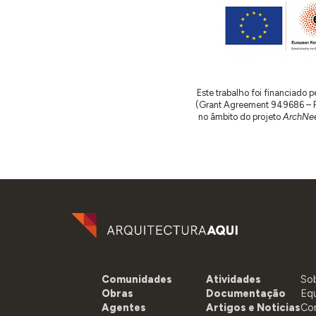
Este trabalho foi financiado
(Grant Agreement 949686 – ReA
no âmbito do projeto
ArchNee
Comunidades
Atividades
So
Obras
Documentação
Eq
Agentes
Artigos e Noticias
Co