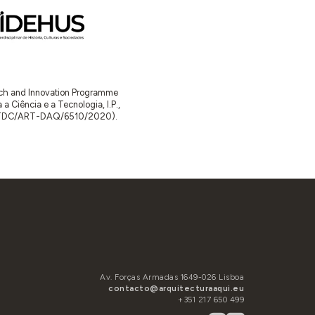
arch and Innovation Programme
Ciência e a Tecnologia, I.P.,
TDC/ART-DAQ/6510/2020).
Av. Forças Armadas 1649-026 Lisboa
contacto@arquitecturaaqui.eu
+351 217 650 499