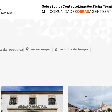
Sobre
Equipa
Contacto
Ligações
Ficha Técn
a em
COMUNIDADES
OBRAS
AGENTES
AT
 1939-1985
ver no mapa
ver linha do tempo
ardar pesquisa