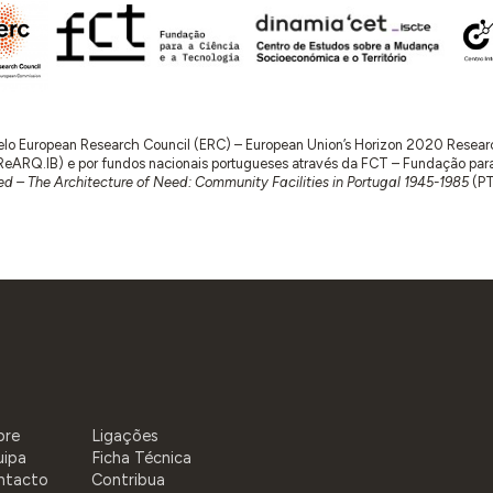
 pelo European Research Council (ERC) – European Union’s Horizon 2020 Rese
RQ.IB) e por fundos nacionais portugueses através da FCT – Fundação para a 
d – The Architecture of Need: Community Facilities in Portugal 1945-1985
(P
bre
Ligações
uipa
Ficha Técnica
ntacto
Contribua