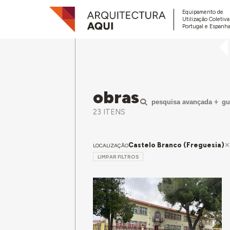
Equipamento de
Utilização Coletiv
Portugal e Espanha
obras
pesquisa avançada
gu
23 ITENS
Castelo Branco (Freguesia)
LOCALIZAÇÃO
LIMPAR FILTROS