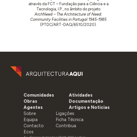
através da FCT – Fundação para a Ciência e a
Tecnologia, I.P., no âmbito do projeto
ArchNeed – The Architecture of Need:
Community Facilities in Portugal 1945-1985
(PTDC/ART-DAQ/6510/2020).
Comunidades
Atividades
Obras
Documentação
Agentes
Artigos e Noticias
Sobre
Ligações
Equipa
Ficha Técnica
Contacto
Contribua
Ecos