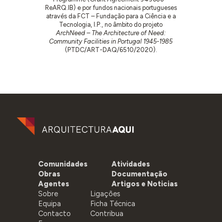
ReARQ.IB) e por fundos nacionais portugueses
através da FCT – Fundação para a Ciência e a
Tecnologia, I.P., no âmbito do projeto
ArchNeed – The Architecture of Need:
Community Facilities in Portugal 1945-1985
(PTDC/ART-DAQ/6510/2020).
Comunidades
Atividades
Obras
Documentação
Agentes
Artigos e Noticias
Sobre
Ligações
Equipa
Ficha Técnica
Contacto
Contribua