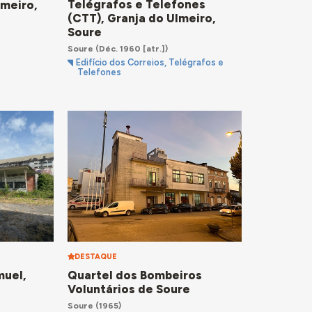
Telégrafos e Telefones
lmeiro,
(CTT), Granja do Ulmeiro,
Soure
Soure
(Déc. 1960 [atr.])
Edifício dos Correios, Telégrafos e
Telefones
DESTAQUE
muel,
Quartel dos Bombeiros
Voluntários de Soure
Soure
(1965)