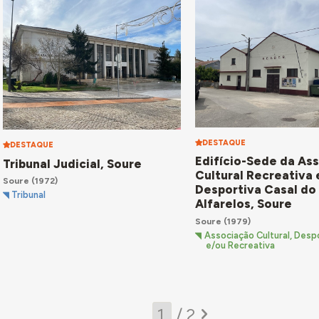
DESTAQUE
DESTAQUE
Edifício-Sede da As
Tribunal Judicial, Soure
Cultural Recreativa 
Soure
(1972)
Desportiva Casal do
Tribunal
Alfarelos, Soure
Soure
(1979)
Associação Cultural, Despo
e/ou Recreativa
/ 2