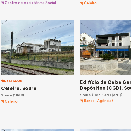
Centro de Assistência Social
Celeiro
DESTAQUE
Edifício da Caixa Ge
Depósitos (CGD), So
Celeiro, Soure
Soure
(Déc. 1970 [atr.])
Soure
(1968)
Banco (Agência)
Celeiro