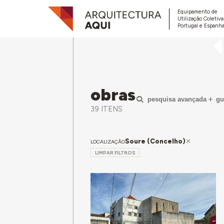
Equipamento de
Utilização Coletiv
Portugal e Espanha
obras
pesquisa avançada
gu
39 ITENS
Soure (Concelho)
LOCALIZAÇÃO
LIMPAR FILTROS