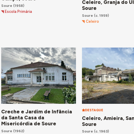
Celeiro, Granja do U
Soure
(1958)
Soure
Escola Primária
Soure
(c. 1959)
Celeiro
DESTAQUE
Creche e Jardim de Infância
da Santa Casa da
Celeiro, Amieira, Sa
Misericórdia de Soure
Soure
Soure
(1962)
Soure
(c. 1963)