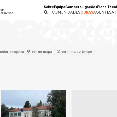
Sobre
Equipa
Contacto
Ligações
Ficha Técn
a em
COMUNIDADES
OBRAS
AGENTES
AT
 1939-1985
ver no mapa
ver linha do tempo
ardar pesquisa