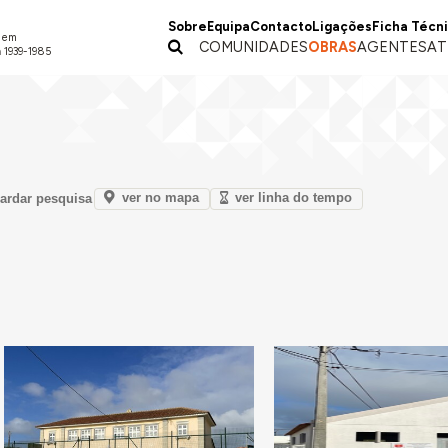
Sobre
Equipa
Contacto
Ligações
Ficha Técn
a em
COMUNIDADES
OBRAS
AGENTES
AT
 1939-1985
ver no mapa
ver linha do tempo
ardar pesquisa