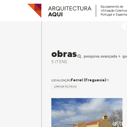
Equipamento de
Utilização Coletiv
Portugal e Espanha
obras
pesquisa avançada
gu
5 ITENS
Ferrel (Freguesia)
LOCALIZAÇÃO
LIMPAR FILTROS