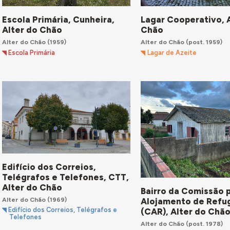
Escola Primária, Cunheira,
Lagar Cooperativo, 
Alter do Chão
Chão
Alter do Chão
(1959)
Alter do Chão
(post. 1959)
Escola Primária
Lagar de Azeite
Edifício dos Correios,
Telégrafos e Telefones, CTT,
Alter do Chão
Bairro da Comissão 
Alter do Chão
(1969)
Alojamento de Refu
Edifício dos Correios, Telégrafos e
(CAR), Alter do Chã
Telefones
Alter do Chão
(post. 1978)