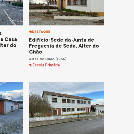
DESTAQUE
s
ta Casa
Edifício-Sede da Junta de
lter do
Freguesia de Seda, Alter do
Chão
Alter do Chão
(1956)
Escola Primária