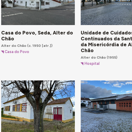
Casa do Povo, Seda, Alter do
Unidade de Cuidado
Chão
Continuados da San
da Misericórdia de A
Alter do Chão
(c. 1950 [atr.])
Chão
Casa do Povo
Alter do Chão
(1955)
Hospital