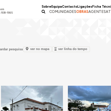
Sobre
Equipa
Contacto
Ligações
Ficha Técn
a em
COMUNIDADES
OBRAS
AGENTES
AT
 1939-1985
ver no mapa
ver linha do tempo
ardar pesquisa