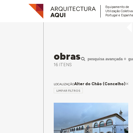
Equipamento de
Utilização Coletiv
Portugal e Espanha
obras
pesquisa avançada
gu
16 ITENS
Alter do Chão (Concelho)
LOCALIZAÇÃO
LIMPAR FILTROS