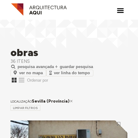
obras
36 ITENS
pesquisa avançada
guardar pesquisa
ver no mapa
ver linha do tempo
Sevilla (Província)
LOCALIZAÇÃO
LIMPAR FILTROS