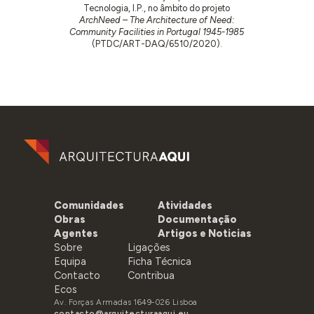
Tecnologia, I.P., no âmbito do projeto
ArchNeed – The Architecture of Need:
Community Facilities in Portugal 1945-1985
(PTDC/ART-DAQ/6510/2020).
Comunidades
Atividades
Obras
Documentação
Agentes
Artigos e Noticias
Sobre
Ligações
Equipa
Ficha Técnica
Contacto
Contribua
Ecos
Av. Forças Armadas 1649-026 Lisboa
contacto@arquitecturaaqui.eu