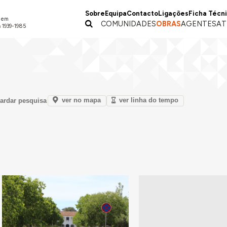
Sobre
Equipa
Contacto
Ligações
Ficha Técn
a em
COMUNIDADES
OBRAS
AGENTES
AT
 1939-1985
ver no mapa
ver linha do tempo
ardar pesquisa