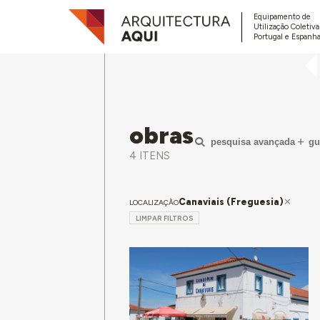
Equipamento de
Utilização Coletiv
Portugal e Espanha
obras
pesquisa avançada
gu
4 ITENS
Canaviais (Freguesia)
LOCALIZAÇÃO
LIMPAR FILTROS