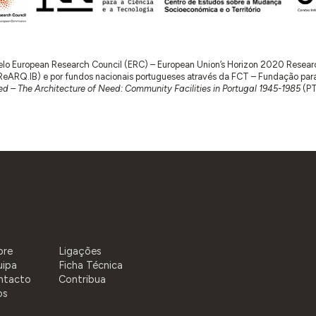
 pelo European Research Council (ERC) – European Union’s Horizon 2020 Rese
RQ.IB) e por fundos nacionais portugueses através da FCT – Fundação para a 
d – The Architecture of Need: Community Facilities in Portugal 1945-1985
(P
bre
Ligações
uipa
Ficha Técnica
ntacto
Contribua
os