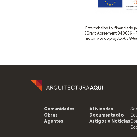
Este trabalho foi financiado
(Grant Agreement 949686 – ReA
no âmbito do projeto
ArchNee
Comunidades
Atividades
So
Obras
Documentação
Eq
Agentes
Artigos e Noticias
Co
Ec