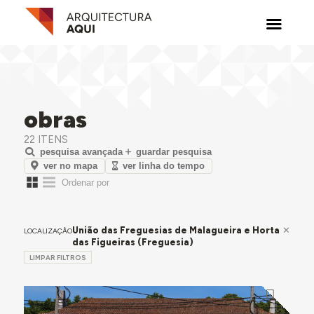
obras
22 ITENS
pesquisa avançada
guardar pesquisa
ver no mapa
ver linha do tempo
União das Freguesias de Malagueira e Horta
LOCALIZAÇÃO
das Figueiras (Freguesia)
LIMPAR FILTROS