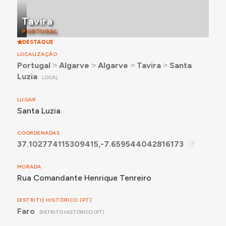
Tavira
PORTUGAL
DESTAQUE
LOCALIZAÇÃO
Portugal
˃
Algarve
˃
Algarve
˃
Tavira
˃
Santa
Luzia
LOCAL
LUGAR
Santa Luzia
COORDENADAS
37.102774115309415,-7.659544042816173
MORADA
Rua Comandante Henrique Tenreiro
DISTRITO HISTÓRICO (PT)
Faro
DISTRITO HISTÓRICO (PT)