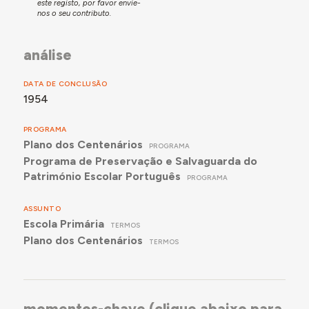
este registo, por favor envie-
construção e por podermos reduzir a 3.000 m2 a área
nos o seu contributo.
do terreno a adquirir", uma vez que ficava já fora dos
terrenos da Junta Central das Casas dos Pescadores.
análise
A construção desta escola fez parte da IV Fase do
Plano dos Centenários.
DATA DE CONCLUSÃO
1954
PROGRAMA
Plano dos Centenários
PROGRAMA
Programa de Preservação e Salvaguarda do
Património Escolar Português
PROGRAMA
ASSUNTO
Escola Primária
TERMOS
Plano dos Centenários
TERMOS
momentos-chave (clique abaixo para