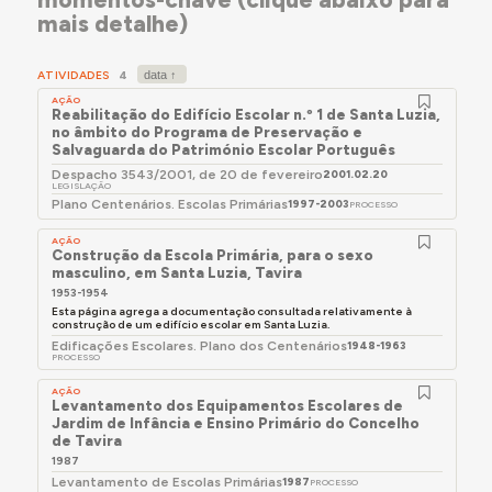
mais detalhe)
ATIVIDADES
4
AÇÃO
Reabilitação do Edifício Escolar n.º 1 de Santa Luzia,
no âmbito do Programa de Preservação e
Salvaguarda do Património Escolar Português
Despacho 3543/2001, de 20 de fevereiro
2001.02.20
LEGISLAÇÃO
Plano Centenários. Escolas Primárias
1997-2003
PROCESSO
AÇÃO
Construção da Escola Primária, para o sexo
masculino, em Santa Luzia, Tavira
1953-1954
Esta página agrega a documentação consultada relativamente à
construção de um edifício escolar em Santa Luzia.
Edificações Escolares. Plano dos Centenários
1948-1963
PROCESSO
AÇÃO
Levantamento dos Equipamentos Escolares de
Jardim de Infância e Ensino Primário do Concelho
de Tavira
1987
Levantamento de Escolas Primárias
1987
PROCESSO