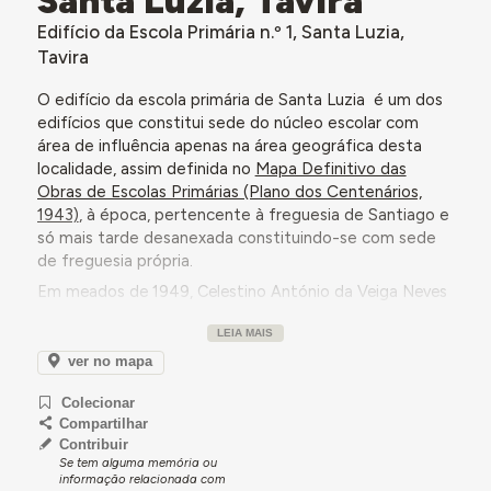
Edifício da Escola Primária n.º 1, Santa Luzia,
Tavira
O edifício da escola primária de Santa Luzia é um dos
edifícios que constitui sede do núcleo escolar com
área de influência apenas na área geográfica desta
localidade, assim definida no
Mapa Definitivo das
Obras de Escolas Primárias (Plano dos Centenários,
1943)
, à época, pertencente à freguesia de Santiago e
só mais tarde desanexada constituindo-se com sede
de freguesia própria.
Em meados de 1949, Celestino António da Veiga Neves
David, engenheiro chefe da Seção do Sul da Delegação
LEIA MAIS
paras as Obras de Construção de Escolas Primárias
(DOCEP), solicita o parecer da Câmara Municipal de
ver no mapa
Tavira (CMT) sobre a implantação da futura escola
Colecionar
primária a construir junto ao
Bairro de Casas para
Compartilhar
Pescadores
, em Santa Luzia. a DOCEP "propõe a
Contribuir
construção de 1 edifício de 4 salas, gémeo em vez de 2
Se tem alguma memória ou
edifícios de 2 salas por ser mais económica a
informação relacionada com