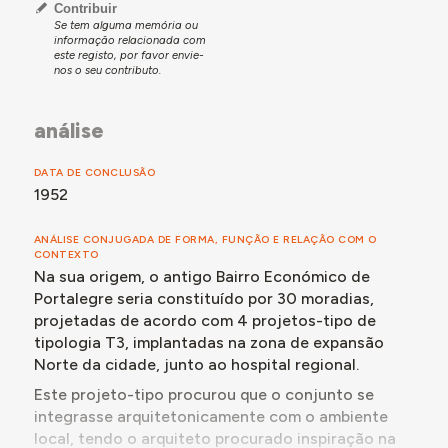
Definida a localização do bairro e realizado um
Contribuir
inquérito habitacional em 1946, em 1947 é elaborado
Se tem alguma memória ou
informação relacionada com
pelo Arq. Vasco de Morais Palmeiro um anteprojeto de
este registo, por favor envie-
um bairro de 50 casas económicas - ainda que mais
nos o seu contributo.
tarde só 30 viessem a ser projetadas e construídas.
Assim, em novembro de 1948 o mesmo arquiteto
análise
propõe-se a executar o projeto de urbanização do
bairro, bem como os projetos de 4 moradias-tipo, pelo
DATA DE CONCLUSÃO
valor de 40.000$00.
1952
Aprovado o projeto, em dezembro de 1948 a
empreitada de construção do bairro é adjudicada ao
ANÁLISE CONJUGADA DE FORMA, FUNÇÃO E RELAÇÃO COM O
empreiteiro Demétrio Pinto Bandeira, pelo valor de
CONTEXTO
1.380.000$00.
Na sua origem, o antigo Bairro Económico de
Portalegre seria constituído por 30 moradias,
Em janeiro de 1949, dar-se-ia início à obra.
projetadas de acordo com 4 projetos-tipo de
Assim, em abril de 1949 o Ministério das Obras Públicas
tipologia T3, implantadas na zona de expansão
concederia à Direção Geral dos Edifícios e
Norte da cidade, junto ao hospital regional.
Monumentos Nacionais uma comparticipação no valor
de 310.000$00, através do Fundo de Desemprego,
Este projeto-tipo procurou que o conjunto se
para a construção do Bairro Económico de Portalegre
integrasse arquitetonicamente com o ambiente
- orçado em 1.531.000$00.
local, tendo o arquiteto procurado inspiração na