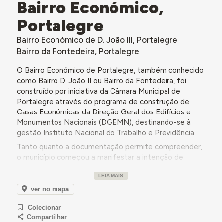
Bairro Económico,
Portalegre
Bairro Económico de D. João III, Portalegre
Bairro da Fontedeira, Portalegre
O Bairro Económico de Portalegre, também conhecido
como Bairro D. João II ou Bairro da Fontedeira, foi
construído por iniciativa da Câmara Municipal de
Portalegre através do programa de construção de
Casas Económicas da Direção Geral dos Edifícios e
Monumentos Nacionais (DGEMN), destinando-se à
gestão Instituto Nacional do Trabalho e Previdência.
Tanto quanto a documentação permite compreender,
o município começou a manifestar a intenção de
construir um bairro de casas económicas em 1938,
LEIA MAIS
solicitando uma visita da DGEMN para a escolha do
terreno a implantar o futuro bairro - de acordo com o
ver no mapa
Plano de Urbanização de Portalegre, elaborado em
Colecionar
1937 pelo Arq. Miguel Jacobetty.
Compartilhar