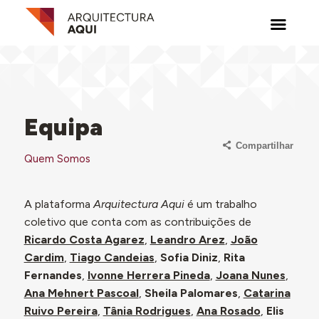
Equipa
Compartilhar
Quem Somos
A plataforma
Arquitectura Aqui
é um trabalho
coletivo que conta com as contribuições de
Ricardo Costa Agarez
,
Leandro Arez
,
João
Cardim
,
Tiago Candeias
,
Sofia Diniz
,
Rita
Fernandes
,
Ivonne Herrera Pineda
,
Joana Nunes
,
Ana Mehnert Pascoal
,
Sheila Palomares
,
Catarina
Ruivo Pereira
,
Tânia Rodrigues
,
Ana Rosado
,
Elis