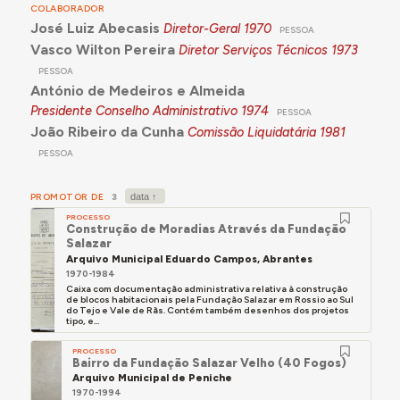
COLABORADOR
José Luiz Abecasis
Diretor-Geral
1970
PESSOA
Vasco Wilton Pereira
Diretor Serviços Técnicos
1973
PESSOA
António de Medeiros e Almeida
Presidente Conselho Administrativo
1974
PESSOA
João Ribeiro da Cunha
Comissão Liquidatária
1981
PESSOA
PROMOTOR DE
3
PROCESSO
Construção de Moradias Através da Fundação
Salazar
Arquivo Municipal Eduardo Campos, Abrantes
1970-1984
Caixa com documentação administrativa relativa à construção
de blocos habitacionais pela Fundação Salazar em Rossio ao Sul
do Tejo e Vale de Rãs. Contém também desenhos dos projetos
tipo, e...
PROCESSO
Bairro da Fundação Salazar Velho (40 Fogos)
Arquivo Municipal de Peniche
1970-1994