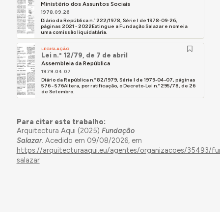
Ministério dos Assuntos Sociais
1978.09.26
Diário da República n.º 222/1978, Série I de 1978-09-26,
páginas 2021 - 2022Extingue a Fundação Salazar e nomeia
uma comissão liquidatária.
LEGISLAÇÃO
Lei n.º 12/79, de 7 de abril
Assembleia da República
1979.04.07
Diário da República n.º 82/1979, Série I de 1979-04-07, páginas
576 - 576Altera, por ratificação, o Decreto-Lei n.º 295/78, de 26
de Setembro.
Para citar este trabalho:
Arquitectura Aqui (2025)
Fundação
Salazar
. Acedido em 09/08/2026, em
https://arquitecturaaqui.eu/agentes/organizacoes/35493/f
salazar