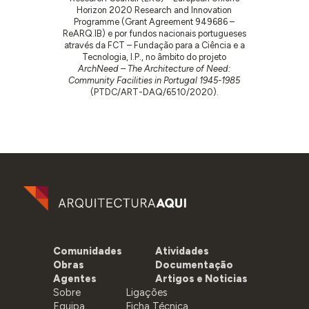
Horizon 2020 Research and Innovation
Programme (Grant Agreement 949686 –
ReARQ.IB) e por fundos nacionais portugueses
através da FCT – Fundação para a Ciência e a
Tecnologia, I.P., no âmbito do projeto
ArchNeed – The Architecture of Need:
Community Facilities in Portugal 1945-1985
(PTDC/ART-DAQ/6510/2020).
Comunidades
Atividades
Obras
Documentação
Agentes
Artigos e Noticias
Sobre
Ligações
Equipa
Ficha Técnica