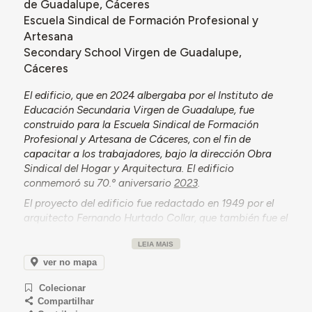
de Guadalupe, Cáceres
Escuela Sindical de Formación Profesional y
Artesana
Secondary School Virgen de Guadalupe,
Cáceres
El edificio, que en 2024 albergaba por el Instituto de
Educación Secundaria Virgen de Guadalupe, fue
construido para la Escuela Sindical de Formación
Profesional y Artesana de Cáceres, con el fin de
capacitar a los trabajadores, bajo la dirección Obra
Sindical del Hogar y Arquitectura. El edificio
conmemoró su 70.º aniversario
2023
.
El proyecto del edificio fue redactado en 1949 por el
arquitecto Fernando Hurtado Collar, que también fue el
responsable de la ampliación proyectada en 1971. La
LEIA MAIS
ampliación era necesaria “para evitar el hacinamiento
de los alumnos”, por lo que se planeó una nueva nave
ver no mapa
adosada a la parte trasera del edificio existente para
Colecionar
obtener espacio para montar talleres y aulas para el
Compartilhar
creciente número de estudiantes. Las obras fueron