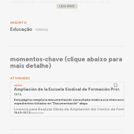
piedra vista, así como pilastras en torno de la
LEIA MAIS
entrada principal y en las esquinas pintadas de
amarillo. En la fachada lateral este hay una entrada
con tres arcos con elementos en ladrillo. A
ASSUNTO
continuación hay un cuerpo de dos plantas, de nivel
Educação
TERMOS
en cota abajo, con cubierta plana. Al lado oeste de
ese conjunto hay un edificio de construcción más
reciente que sigue las líneas del original, que tiene
un campo deportivo en las traseras.
momentos-chave (clique abaixo para
mais detalhe)
ATIVIDADES
AÇÃO
Ampliación de la Escuela Sindical de Formación Profesiona
1972
Esta página compila la documentación consultada relativa a la intervención me
expedientes listados en “Documentación” abajo.
Licencia para Realizar Obras de Ampliación del Centro de Formació
1949-1972
PROCESSO