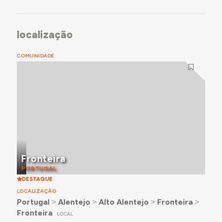
localização
COMUNIDADE
Fronteira
PORTUGAL
DESTAQUE
LOCALIZAÇÃO
Portugal
˃
Alentejo
˃
Alto Alentejo
˃
Fronteira
˃
Fronteira
LOCAL