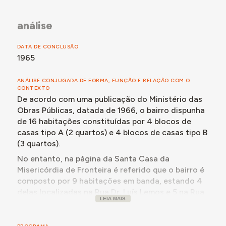
75.000$00.
A obra de construção do bairro seria concluída em
análise
1965, tal como os trabalhos de urbanização.
DATA DE CONCLUSÃO
1965
ANÁLISE CONJUGADA DE FORMA, FUNÇÃO E RELAÇÃO COM O
CONTEXTO
De acordo com uma publicação do Ministério das
Obras Públicas, datada de 1966, o bairro dispunha
de 16 habitações constituídas por 4 blocos de
casas tipo A (2 quartos) e 4 blocos de casas tipo B
(3 quartos).
No entanto, na página da Santa Casa da
Misericórdia de Fronteira é referido que o bairro é
composto por 9 habitações em banda, estando 4
delas localizadas na Rua Dr. Luís Lemos e 5 na Rua
LEIA MAIS
de Santa Catarina.
Na fachada é possível encontrar uma placa em