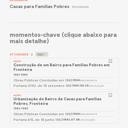
PROGRAMA
mármore com a inscrição "Propriedade da Santa
Casas para Famílias Pobres
Casa da Misericórdia de Fronteira".
PROGRAMA
momentos-chave (clique abaixo para
mais detalhe)
ATIVIDADES
2
AÇÃO
Construção de um Bairro para Famílias Pobres em
Fronteira
1961-1965
Obras Públicas Concluídas em 1965
1966
BIBLIOGRAFIA
Portaria 1092, de 19 setembro 1961
1961.09.30
LEGISLAÇÃO
AÇÃO
Urbanização do Bairro de Casas para Famílias
Pobres, Fronteira
1963-1965
Obras Públicas Concluídas em 1965
1966
BIBLIOGRAFIA
Portaria 615, de 18 junho 1963
1963.07.08
LEGISLAÇÃO