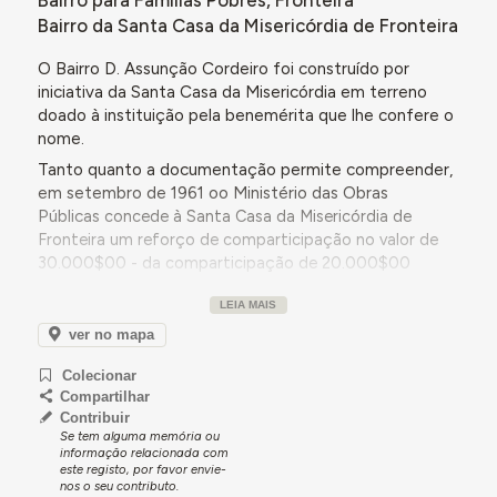
Bairro para Famílias Pobres, Fronteira
Bairro da Santa Casa da Misericórdia de Fronteira
O Bairro D. Assunção Cordeiro foi construído por
iniciativa da Santa Casa da Misericórdia em terreno
doado à instituição pela benemérita que lhe confere o
nome.
Tanto quanto a documentação permite compreender,
em setembro de 1961 oo Ministério das Obras
Públicas
concede à Santa Casa da Misericórdia de
Fronteira um reforço de comparticipação no valor de
30.000$00 - da comparticipação de 20.000$00
anteriormente concedida através do Fundo de
LEIA MAIS
Desemprego - para a construção do bairro. Os
trabalhos de construção do bairro estavam orçados em
ver no mapa
281.239$20.
Colecionar
Em junho de 1963, o Ministério das Obras Públicas
Compartilhar
voltaria a conceder uma nova comparticipação à
Santa
Contribuir
Casa da Misericórdia de Fronteira,
no valor de
Se tem alguma memória ou
informação relacionada com
30.000$00, através do Fundo de Desemprego, para a
este registo, por favor envie-
urbanização do bairro - empreitada orçada em
nos o seu contributo.