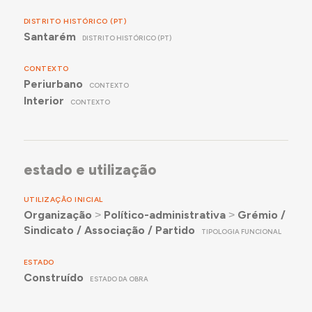
DISTRITO HISTÓRICO (PT)
Santarém
DISTRITO HISTÓRICO (PT)
CONTEXTO
Periurbano
CONTEXTO
Interior
CONTEXTO
estado e utilização
UTILIZAÇÃO INICIAL
Organização
˃
Político-administrativa
˃
Grémio /
Sindicato / Associação / Partido
TIPOLOGIA FUNCIONAL
ESTADO
Construído
ESTADO DA OBRA