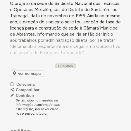
O projeto da sede do Sindicato Nacional dos Técnicos
e Operários Metalúrgicos do Distrito de Santarém, no
Tramagal, data de novembro de 1956. Ainda no mesmo
ano, a direção do sindicato solicitou isenção da taxa de
licença para a construção da sede à Câmara Municipal
de Abrantes, informando que se iria então dar início
aos trabalhos por administração direta, por se tratar
“de uma obra respeitante a um Organismo Corporativo
que dispõe de Fundo muito limitado”.
A partir do ano seguinte e até 1962, a Direção do
LEIA MAIS
Sindicato Nacional dos Técnicos e Operários
Metalúrgicos do Distrito de Santarém foi recebendo
ver no mapa
apoio financeiro do Estado, pelo Ministério das Obras
Colecionar
Públicas, para a construção da sua sede no Tramagal.
Compartilhar
Contribuir
Se tem alguma memória ou
Para mais detalhes, consultar a secção Momentos-
informação relacionada com
chave, abaixo.
este registo, por favor envie-
nos o seu contributo.