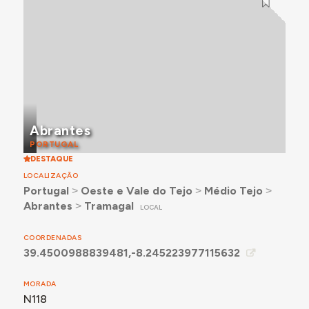
Abrantes
PORTUGAL
DESTAQUE
LOCALIZAÇÃO
Portugal
˃
Oeste e Vale do Tejo
˃
Médio Tejo
˃
Abrantes
˃
Tramagal
LOCAL
COORDENADAS
39.4500988839481,-8.245223977115632
MORADA
N118