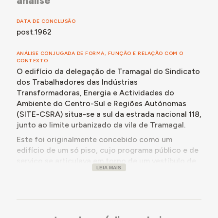
análise
DATA DE CONCLUSÃO
post.1962
ANÁLISE CONJUGADA DE FORMA, FUNÇÃO E RELAÇÃO COM O
CONTEXTO
O edifício da delegação de Tramagal do Sindicato
dos Trabalhadores das Indústrias
Transformadoras, Energia e Actividades do
Ambiente do Centro-Sul e Regiões Autónomas
(SITE-CSRA) situa-se a sul da estrada nacional 118,
junto ao limite urbanizado da vila de Tramagal.
Este foi originalmente concebido como um
edifício de um só piso, cujo programa público e de
serviço se articulava em torno de um vestíbulo de
LEIA MAIS
entrada central, dando acesso a um espaço
fechado com secretaria, arquivo e sala da direção,
e a um corredor, sem porta, por onde se acederia
aos espaços de biblioteca e sala de jogos.