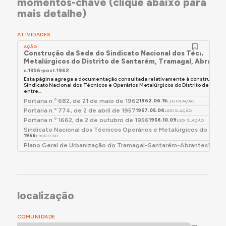
Em visita ao local, verificou-se que o edifício foi
momentos-chave (clique abaixo para
transformado e ampliado face ao projeto original.
mais detalhe)
Foi acrescentado um segundo piso, para espaço
de plenário, hoje não utilizado. O espaço da
ATIVIDADES
biblioteca foi subdivido em três gabinetes e a sala
AÇÃO
Construção da Sede do Sindicato Nacional dos Técnicos e
de jogos foi ampliada até ao limite das outras
Metalúrgicos do Distrito de Santarém, Tramagal, Abrante
divisões, retirando-se o grande vão de ligação ao
c.1956-post.1962
exterior existente no alçado nascente. Foi
Esta página agrega a documentação consultada relativamente à construção do 
Sindicato Nacional dos Técnicos e Operários Metalúrgicos do Distrito de Sant
acrescentada uma divisão ao vestíbulo de entrada,
entre...
alinhando também a fachada poente pelo limite
Portaria n.º 682, de 21 de maio de 1962
1962.06.15
LEGISLAÇÃO
Portaria n.º 774, de 2 de abril de 1957
mais profundo das divisões existentes.
1957.05.06
LEGISLAÇÃO
Portaria n.º 1662, de 2 de outubro de 1956
1956.10.09
LEGISLAÇÃO
Sindicato Nacional dos Técnicos Operários e Metalúrgicos do Distr
1956
PROCESSO
Plano Geral de Urbanização do Tramagal-Santarém-Abrantes
1972-1
localização
COMUNIDADE