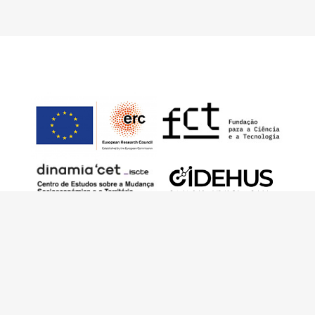
Este trabalho foi financiado pelo European
Research Council (ERC) – European Union’s
Horizon 2020 Research and Innovation
Programme (Grant Agreement 949686 –
ReARQ.IB) e por fundos nacionais portugueses
através da FCT – Fundação para a Ciência e a
Tecnologia, I.P., no âmbito do projeto