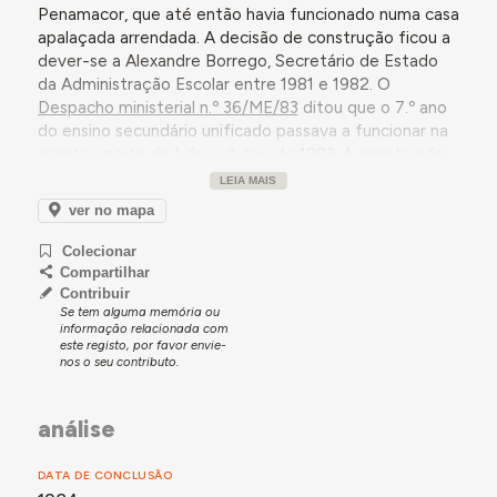
Penamacor, que até então havia funcionado numa casa
apalaçada arrendada. A decisão de construção ficou a
dever-se a Alexandre Borrego, Secretário de Estado
da Administração Escolar entre 1981 e 1982. O
Despacho ministerial n.º 36/ME/83
ditou que o 7.º ano
do ensino secundário unificado passava a funcionar na
escola a partir de 1 de outubro de 1983. A construção
foi iniciada em maio de 1983, tendo havido atrasos no
LEIA MAIS
cumprimento dos prazos de execução.
ver no mapa
Embora se tratasse de uma construção de carácter
Colecionar
provisório, já então se afiançava que o edifício viria a
Compartilhar
ser utilizado por vários anos, apesar de se almejar a
Contribuir
construção, a seu tempo, de um edificio definitivo. A
Se tem alguma memória ou
escolha de uma estrutura pré-fabricada foi ditada pelo
informação relacionada com
este registo, por favor envie-
carácter de urgência e pela falta de condições da
nos o seu contributo.
localização anterior. Segundo o jornal
O Concelho de
Penamacor
, o custo da obra ultrapassou os 60 mil
contos. Na altura da inauguração, ocupando uma
análise
superfície coberta de 2.200 m2, contava com 18 salas
de aula, englobando disciplinas específicas como
DATA DE CONCLUSÃO
"trabalhos oficinais, ciências, educação visual, música",