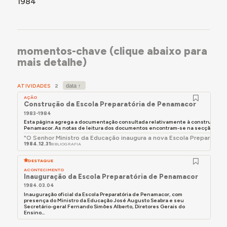
1984
bem como biblioteca, laboratório, refeitório, ginásio,
salas para professores e pessoal auxiliar, e recreio
coberto, e equipamento moderno.
A construção desta escola surgiu na sequência da
momentos-chave (clique abaixo para
reforma do ensino encetada pelo ministro Veiga
mais detalhe)
Simão, legislada com a lei n.º 5/73, que introduziu a
escolaridade obrigatória com duração de oito anos e
composta pelo ensino básico (4 anos) e pelo ensino
ATIVIDADES
2
preparatório (4 anos) - embora, na prática, o ensino
AÇÃO
Construção da Escola Preparatória de Penamacor
preparatório tenha continuado a ser composto por
1983-1984
apenas dois anos de escolaridade até à promulgação
Esta página agrega a documentação consultada relativamente à construção da 
da Lei de Bases do Sistema Educativo de 1986. Até à
Penamacor. As notas de leitura dos documentos encontram-se na secção Docu
criação do ensino preparatório oficial, apenas no
"O Senhor Ministro da Educação inaugura a nova Escola Preparatór
1984.12.31
BIBLIOGRAFIA
Externato de Nossa Senhora do Incenso
, um colégio
particular, era ministrado o ensino correspondente a
DESTAQUE
esse ciclo educativo.
ACONTECIMENTO
Inauguração da Escola Preparatória de Penamacor
Este edifício terá deixado de funcionar perto do ano
1984.03.04
2000, perante a construção de um novo complexo
Inauguração oficial da Escola Preparatória de Penamacor, com
presença do Ministro da Educação José Augusto Seabra e seu
escolar na zona sul da vila. Após encerramento, serviu
Secretário-geral Fernando Simões Alberto, Diretores Gerais do
Ensino...
pontualmente como alojamento para grupos de jovens