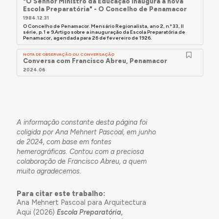
"O Senhor Ministro da Educação inaugura a nova
Escola Preparatória" - O Concelho de Penamacor
1984.12.31
O Concelho de Penamacor. Mensário Regionalista, ano 2, n.º 33, II
série, p. 1 e 9.Artigo sobre a inauguração da Escola Preparatória de
Penamacor, agendada para 26 de fevereiro de 1926.
NOTA DE OBSERVAÇÃO OU CONVERSAÇÃO
Conversa com Francisco Abreu, Penamacor
2024.06
A informação constante desta página foi
coligida por Ana Mehnert Pascoal, em junho
de 2024, com base em fontes
hemerográficas. Contou com a preciosa
colaboração de Francisco Abreu, a quem
muito agradecemos.
Para citar este trabalho:
Ana Mehnert Pascoal para Arquitectura
Aqui (2026)
Escola Preparatória,