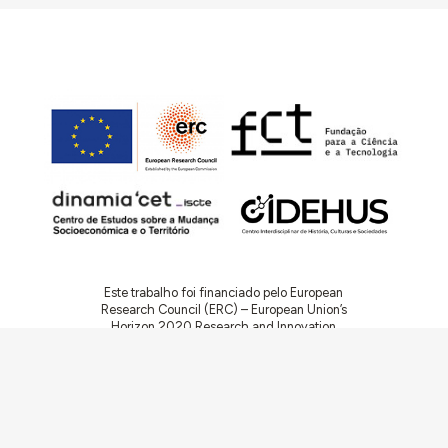
Este trabalho foi financiado pelo European
Research Council (ERC) – European Union’s
Horizon 2020 Research and Innovation
Programme (Grant Agreement 949686 –
ReARQ.IB) e por fundos nacionais portugueses
através da FCT – Fundação para a Ciência e a
Tecnologia, I.P., no âmbito do projeto
ArchNeed – The Architecture of Need:
Community Facilities in Portugal 1945-1985
(PTDC/ART-DAQ/6510/2020).