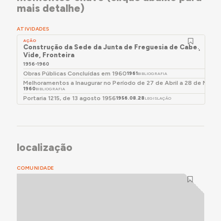
mais detalhe)
ATIVIDADES
AÇÃO
Construção da Sede da Junta de Freguesia de Cabeço de
Vide, Fronteira
1956-1960
Obras Públicas Concluídas em 1960
1961
BIBLIOGRAFIA
Melhoramentos a Inaugurar no Período de 27 de Abril a 28 de Maio 
1960
BIBLIOGRAFIA
Portaria 1215, de 13 agosto 1956
1956.08.28
LEGISLAÇÃO
localização
COMUNIDADE