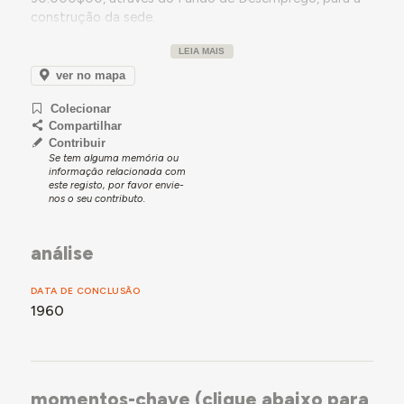
construção da sede.
Projetada pelo Arq. Marciano Rodrigues, a sede só
LEIA MAIS
seria concluída e inaugurada em 1960.
ver no mapa
Colecionar
Compartilhar
Contribuir
Se tem alguma memória ou
informação relacionada com
este registo, por favor envie-
nos o seu contributo.
análise
DATA DE CONCLUSÃO
1960
momentos-chave (clique abaixo para