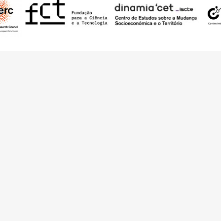
 pelo European Research Council (ERC) – European Union’s Horizon 2020 Rese
RQ.IB) e por fundos nacionais portugueses através da FCT – Fundação para a 
d – The Architecture of Need: Community Facilities in Portugal 1945-1985
(P
bre
Ligações
uipa
Ficha Técnica
ntacto
Contribua