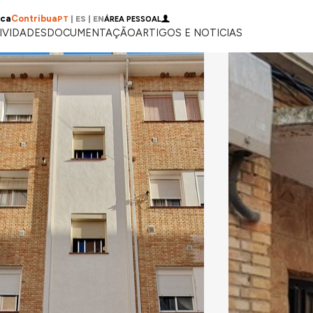
ica
Contribua
PT
|
ES
|
EN
ÁREA PESSOAL
IVIDADES
DOCUMENTAÇÃO
ARTIGOS E NOTICIAS