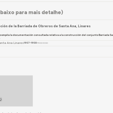
baixo para mais detalhe)
ción de la Barriada de Obreros de Santa Ana, Linares
compila la documentación consultada relativa a la construcción del conjunto Barriada Sa
.
anta Ana Linares
1957-1958
PROCESSO
s