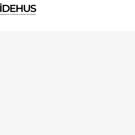
arch and Innovation Programme
Ciência e a Tecnologia, I.P.,
TDC/ART-DAQ/6510/2020).
Av. Forças Armadas 1649-026 Lisboa
contacto@arquitecturaaqui.eu
+351 217 650 499