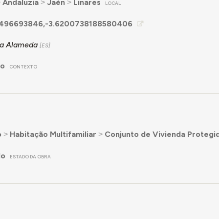
˃
Andaluzia
˃
Jaén
˃
Linares
LOCAL
496693846,-3.6200738188580406
la Alameda
no
CONTEXTO
o
˃
Habitação Multifamiliar
˃
Conjunto de Vivienda Protegid
do
ESTADO DA OBRA