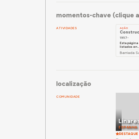
momentos-chave (clique a
ATIVIDADES
AÇÃO
Construc
1957-
Esta página 
listados en..
Barriada S
localização
COMUNIDADE
Linare
ESPANHA
DESTAQUE