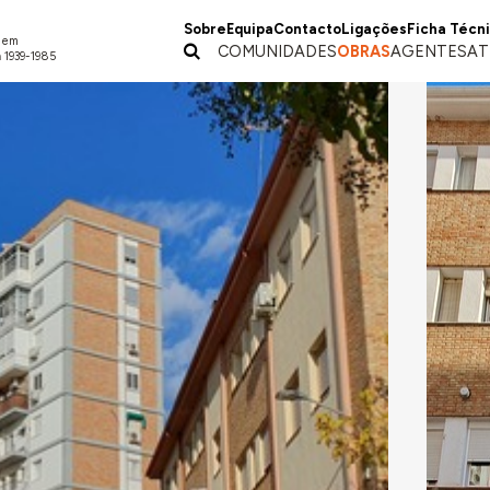
Sobre
Equipa
Contacto
Ligações
Ficha Técn
a em
COMUNIDADES
OBRAS
AGENTES
AT
 1939-1985