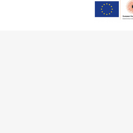
Este trabalho foi financiado
(Grant Agreement 949686 – ReA
no âmbito do projeto
ArchNee
Comunidades
Atividades
So
Obras
Documentação
Eq
Agentes
Artigos e Noticias
Co