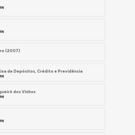
EMN
EMN
uro (2007)
aixa de Depósitos, Crédito e Previdência
EMN
igueiró dos Vinhos
EMN
EMN