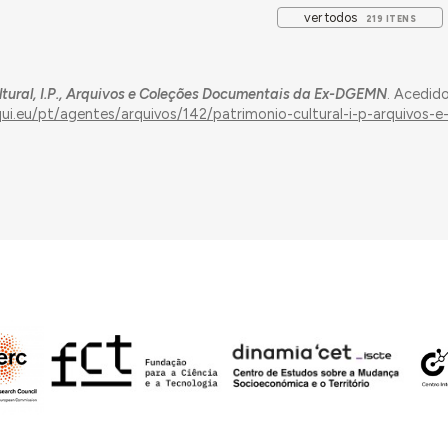
ver todos
219 ITENS
ltural, I.P., Arquivos e Coleções Documentais da Ex-DGEMN
. Acedid
qui.eu/pt/agentes/arquivos/142/patrimonio-cultural-i-p-arquivos-e