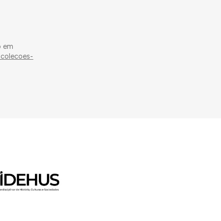
o em
-colecoes-