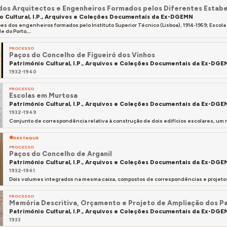
dos Arquitectos e Engenheiros Formados pelos Diferentes Estabe
o Cultural, I.P., Arquivos e Coleções Documentais da Ex-DGEMN
ões dos engenheiros formados pelo Instituto Superior Técnico (Lisboa), 1914-1959; Escola
 do Porto,...
PROCESSO
Paços do Concelho de Figueiró dos Vinhos
Património Cultural, I.P., Arquivos e Coleções Documentais da Ex-DG
1932-1940
PROCESSO
Escolas em Murtosa
Património Cultural, I.P., Arquivos e Coleções Documentais da Ex-DG
1932-1949
Conjunto de correspondência relativa à construção de dois edifícios escolares, um n
DESTAQUE
PROCESSO
Paços do Concelho de Arganil
Património Cultural, I.P., Arquivos e Coleções Documentais da Ex-DG
1932-1941
Dois volumes integrados na mesma caixa, compostos de correspondências e projetos 
PROCESSO
Memória Descritiva, Orçamento e Projeto de Ampliação dos Pa
Património Cultural, I.P., Arquivos e Coleções Documentais da Ex-DG
1933