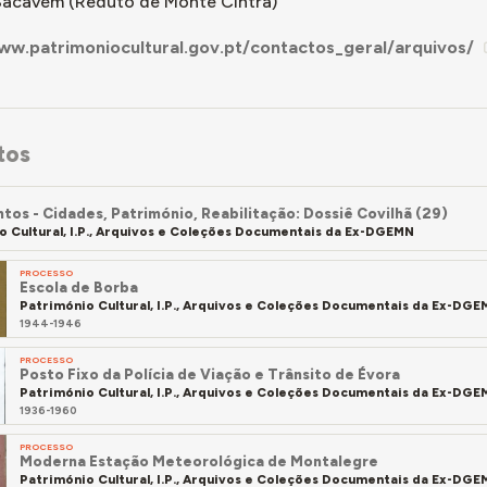
Sacavém (Reduto de Monte Cintra)
ww.patrimoniocultural.gov.pt/contactos_geral/arquivos/
tos
os - Cidades, Património, Reabilitação: Dossiê Covilhã (29)
o Cultural, I.P., Arquivos e Coleções Documentais da Ex-DGEMN
PROCESSO
Escola de Borba
Património Cultural, I.P., Arquivos e Coleções Documentais da Ex-DG
1944-1946
PROCESSO
Posto Fixo da Polícia de Viação e Trânsito de Évora
Património Cultural, I.P., Arquivos e Coleções Documentais da Ex-DG
1936-1960
PROCESSO
Moderna Estação Meteorológica de Montalegre
Património Cultural, I.P., Arquivos e Coleções Documentais da Ex-DG