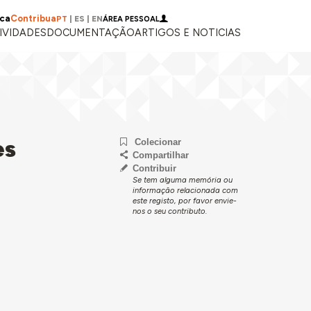
ica
Contribua
PT
|
ES
|
EN
ÁREA PESSOAL
IVIDADES
DOCUMENTAÇÃO
ARTIGOS E NOTICIAS
es
Colecionar
Compartilhar
Contribuir
Se tem alguma memória ou
informação relacionada com
este registo, por favor envie-
nos o seu contributo.