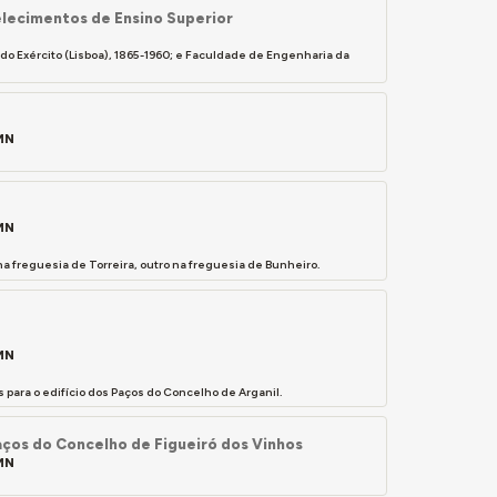
lecimentos de Ensino Superior
 do Exército (Lisboa), 1865-1960; e Faculdade de Engenharia da
EMN
EMN
a freguesia de Torreira, outro na freguesia de Bunheiro.
EMN
para o edifício dos Paços do Concelho de Arganil.
ços do Concelho de Figueiró dos Vinhos
EMN