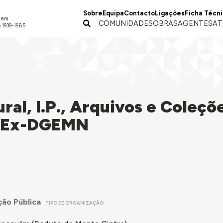
Sobre
Equipa
Contacto
Ligações
Ficha Técn
a em
COMUNIDADES
OBRAS
AGENTES
AT
 1939-1985
ral, I.P., Arquivos e Coleçõ
a Ex-DGEMN
ão Pública
TIPO DE ORGANIZAÇÃO