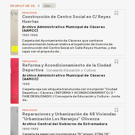
PROMOTOR DE
3
PROCESSO
Construcción de Centro Social en C/ Reyes
Huertas
Archivo Administrativo Municipal de Cáceres
(AAMCC)
1985-1986
Carpeta del Ayuntamiento de Cáceres que contiene
documentación textual relativa al la petición de licencia de
construcción del Centro Social en Calle Reyes Huertas, y dos
cajas con el proyecto de...
PROCESSO
Reforma y Acondicionamiento de la Ciudad
Deportiva
Consejería Educación y Cultura
Archivo Administrativo Municipal de Cáceres
(AAMCC)
1988
Carpeta roja con etiqueta translucida con inscripción “Ciudad
Deportiva – Cáceres / REFORMA Y ACONDICIONAMENTO / 2.ª
FASE DESGLOSADO I / Consejería de Educación y Cultura - Junta
de...
PROCESSO
Reparaciones y Urbanización de 48 Viviendas
“Urbanización Los Naranjos” Olivenza
Archivo Central del Gobierno de Extremadura
1990-1992
Carpeta de papel con inscripciones “N.º origen: 2784 / N.º