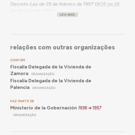
Decreto-Ley de 25 de febrero de 1957 (
BOE de 26
de febrero de 1957
).
LEIA MAIS
Se suprime en 1972 por el Decreto 1994/1972, de 13
de julio, por el que se modifica la estructura
orgánica del Ministerio de la Vivienda (
BOE de 20
de julio de 1972
).
relações com outras organizações
CONTÉM
Fiscalía Delegada de la Vivienda de
Zamora
ORGANIZAÇÃO
Fiscalía Delegada de la Vivienda de
Palencia
ORGANIZAÇÃO
FAZ PARTE DE
Ministerio de la Gobernación
1936
1957
ORGANIZAÇÃO