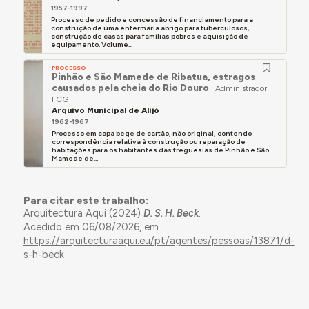
1957-1997
Processo de pedido e concessão de financiamento para a
construção de uma enfermaria abrigo para tuberculosos,
construção de casas para famílias pobres e aquisição de
equipamento. Volume...
PROCESSO
Pinhão e São Mamede de Ribatua, estragos
causados pela cheia do Rio Douro
Administrador
FCG
Arquivo Municipal de Alijó
1962-1967
Processo em capa bege de cartão, não original, contendo
correspondência relativa à construção ou reparação de
habitações para os habitantes das freguesias de Pinhão e São
Mamede de...
Para citar este trabalho:
Arquitectura Aqui (2024)
D. S. H. Beck
.
Acedido em 06/08/2026, em
https://arquitecturaaqui.eu/pt/agentes/pessoas/13871/d-
s-h-beck